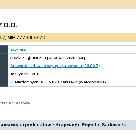
 O.O.
67,
NIP
7773304970
aktywna
spółki z ograniczoną odpowiedzialnością
Sprzedaż hurtowa niewyspecjalizowana (46.90.Z)
15 stycznia 2018 r.
ul. Niezłomnych 18, 62-070 Zakrzewo (wielkopolskie)
dania finansowe
inansowych podmiotów z Krajowego Rejestru Sądowego