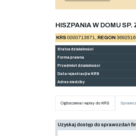
HISZPANIA W DOMU SP. Z
KRS
0000713671,
REGON
3692516
Status działalności
Forma prawna
Przedmiot działalności
Data rejestracji w KRS
Adres siedziby
Ogłoszenia i wpisy do KRS
Sprawoz
Uzyskaj dostęp do sprawozdań f