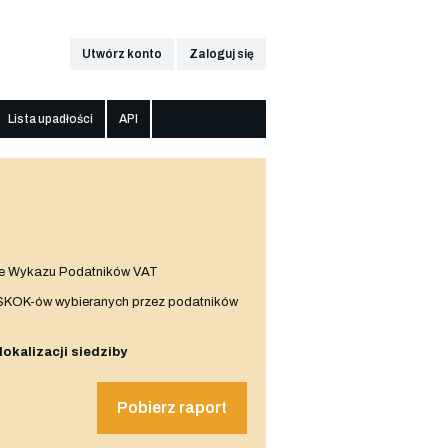
Utwórz konto
Zaloguj się
Lista upadłości
API
e Wykazu Podatników VAT
 SKOK-ów wybieranych przez podatników
 lokalizacji siedziby
Pobierz raport