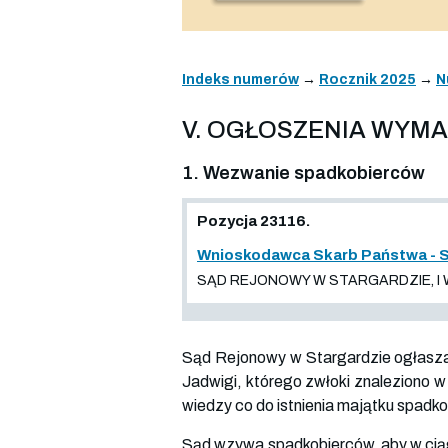
Indeks numerów
→
Rocznik 2025
→
N
V. OGŁOSZENIA WYM
1. Wezwanie spadkobierców
Pozycja 23116.
Wnioskodawca Skarb Państwa - S
SĄD REJONOWY W STARGARDZIE, I WY
Sąd Rejonowy w Stargardzie ogłasza,
Jadwigi, którego zwłoki znaleziono w
wiedzy co do istnienia majątku spad
Sąd wzywa spadkobierców, aby w ciągu 