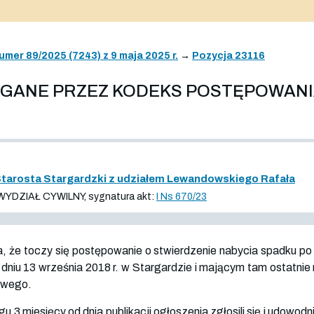
umer 89/2025 (7243) z 9 maja 2025 r.
→
Pozycja 23116
AGANE PRZEZ KODEKS POSTĘPOWAN
tarosta Stargardzki z udziałem Lewandowskiego Rafała
DZIAŁ CYWILNY, sygnatura akt:
I Ns 670/23
 że toczy się postępowanie o stwierdzenie nabycia spadku po 
 dniu 13 września 2018 r. w Stargardzie i mającym tam ostatni
kowego.
3 miesięcy od dnia publikacji ogłoszenia zgłosili się i udowod