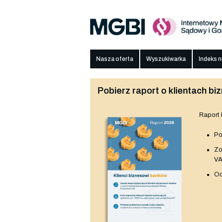
Nasza oferta
Wyszukiwarka
Indeks 
Pobierz raport o klientach 
Raport
Po
Z
V
Od