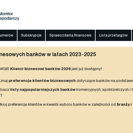
numerów
Subskrypcje
Sprawozdania finansowe
Lista przetargów
biznesowych banków w latach 2023-2025
 MGBI
Klienci biznesowi banków 2026
jest już dostępny!
znaj
preferencje klientów biznesowych
dotyczące banków na podstawi
obacz
listy najpopularniejszych banków
komercyjnych, spółdzielczych i
AT
kryj preferencje klientów w kwestii wyboru banków w zależności od
branży i