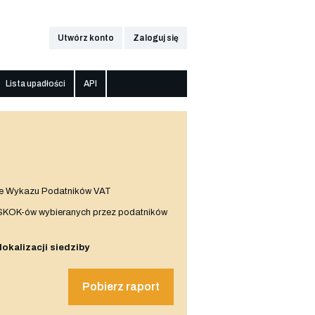
Utwórz konto
Zaloguj się
Lista upadłości
API
e Wykazu Podatników VAT
 SKOK-ów wybieranych przez podatników
 lokalizacji siedziby
Pobierz raport