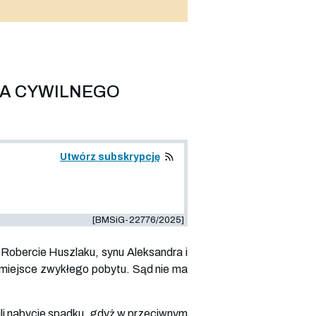
IA CYWILNEGO
Utwórz subskrypcję
[BMSiG-22776/2025]
Robercie Huszlaku, synu Aleksandra i
e miejsce zwykłego pobytu. Sąd nie ma
nili nabycie spadku, gdyż w przeciwnym